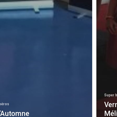
Super 
Ver
héros
d’Automne
Mél