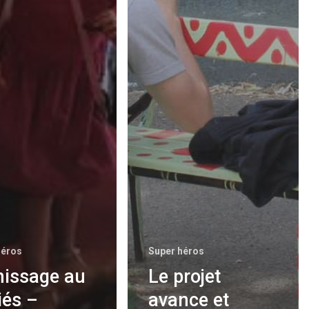
héros
Super héros
nissage au
Le projet
iés –
avance et