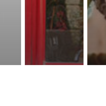
Super héros
vec
Réflexion sur le
Super 
s et
« super héros
Le 
ts
du quartier »
pho