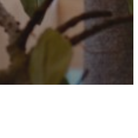
héros
premier mois de
to à Bagnolet