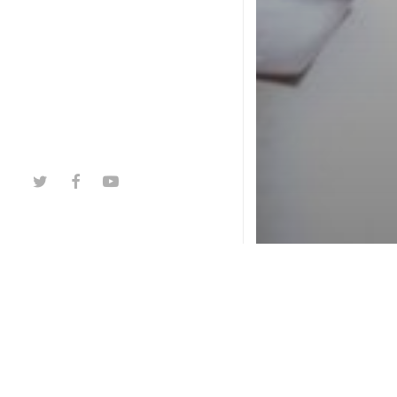
twitter
facebook
youtube
Super héros
Ateliers a
les enfant
adolescen