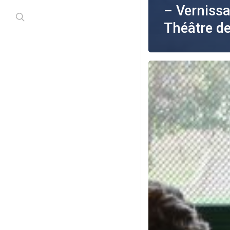
– Verniss
search
Théâtre de