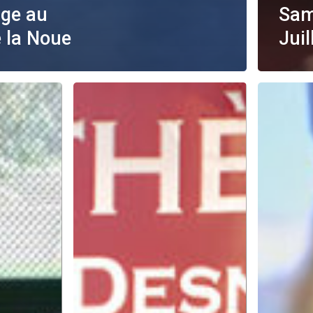
age au
Sam
 la Noue
Juil