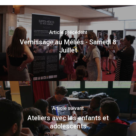
Article précédent
Vernissage au Méliés - Samedi 8
Juillet
Article suivant
Ateliers avec les enfants et
adolescents