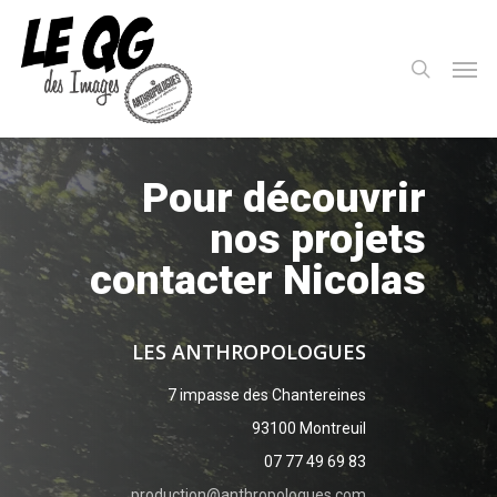
Skip
to
search
Men
main
content
Pour découvrir
nos projets
contacter Nicolas
LES ANTHROPOLOGUES
7 impasse des Chantereines
93100 Montreuil
07 77 49 69 83
production@anthropologues.com