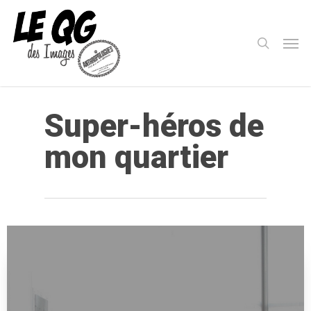
Skip
to
search
Men
main
content
Super-héros de
mon quartier