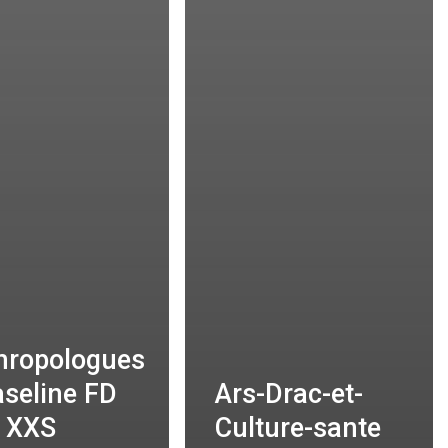
hropologues
aseline FD
Ars-Drac-et-
 XXS
Culture-sante