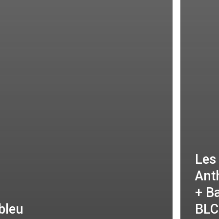
Les
Ant
+ B
bleu
BLC