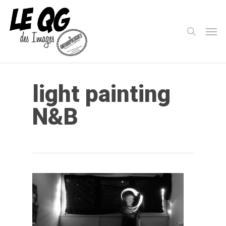
Skip
to
search
Men
main
content
light painting
N&B